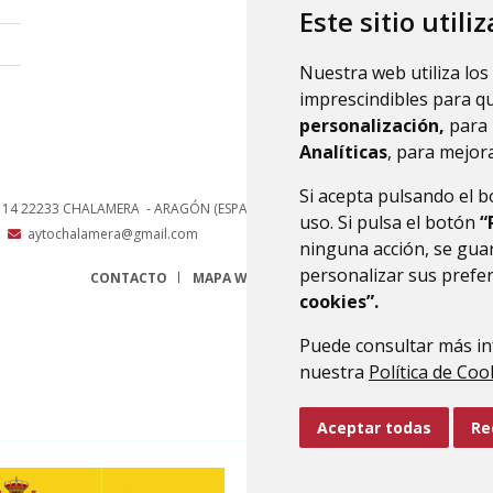
Este sitio utili
Nuestra web utiliza los
imprescindibles para q
personalización,
para 
Analíticas
, para mejora
Si acepta pulsando el 
, 14
22233
CHALAMERA
- ARAGÓN
(ESPAÑA)
uso. Si pulsa el botón
“
aytochalamera@gmail.com
ninguna acción, se guar
personalizar sus prefe
CONTACTO
MAPA WEB
AVISO LEGAL
PROTECCIÓN 
cookies”.
Puede consultar más in
nuestra
Política de Coo
Aceptar todas
Re