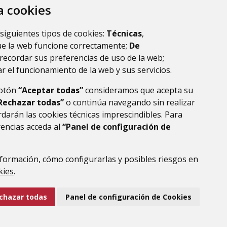
za cookies
 siguientes tipos de cookies:
Técnicas
,
ue la web funcione correctamente;
De
recordar sus preferencias de uso de la web;
r el funcionamiento de la web y sus servicios.
botón
“Aceptar todas”
consideramos que acepta su
Rechazar todas”
o continúa navegando sin realizar
darán las cookies técnicas imprescindibles. Para
rencias acceda al
“Panel de configuración de
DE DATOS
ACCESIBILIDAD
POLÍTICA DE COOKIES
ENLACE EXTERNO AL
formación, cómo configurarlas y posibles riesgos en
kies
.
chazar todas
Panel de configuración de Cookies