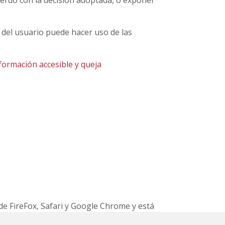
uerdo con la decisión adoptada, o exponer
del usuario puede hacer uso de las
nformación accesible y queja
de FireFox, Safari y Google Chrome y está
blets y móviles.