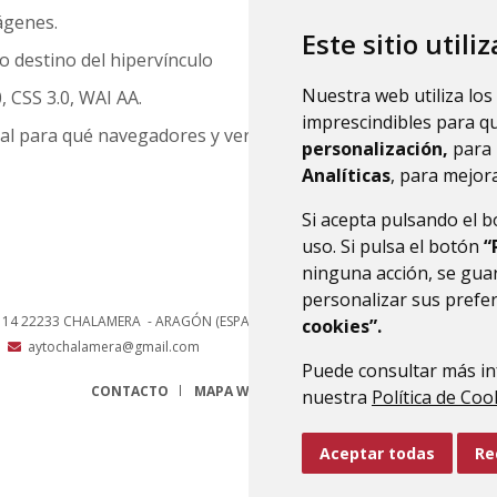
ágenes.
Este sitio utili
 o destino del hipervínculo
Nuestra web utiliza los
 CSS 3.0, WAI AA.
imprescindibles para q
al para qué navegadores y versiones está optimizado este si
personalización,
para 
Analíticas
, para mejora
Si acepta pulsando el 
uso. Si pulsa el botón
“
ninguna acción, se guar
personalizar sus prefe
, 14
22233
CHALAMERA
- ARAGÓN
(ESPAÑA)
cookies”.
aytochalamera@gmail.com
Puede consultar más in
CONTACTO
MAPA WEB
AVISO LEGAL
PROTECCIÓN 
nuestra
Política de Coo
Aceptar todas
Re