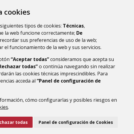
za cookies
 siguientes tipos de cookies:
Técnicas
,
ue la web funcione correctamente;
De
tio web.
recordar sus preferencias de uso de la web;
r el funcionamiento de la web y sus servicios.
botón
“Aceptar todas”
consideramos que acepta su
Rechazar todas”
o continúa navegando sin realizar
darán las cookies técnicas imprescindibles. Para
rencias acceda al
“Panel de configuración de
formación, cómo configurarlas y posibles riesgos en
DE DATOS
ACCESIBILIDAD
POLÍTICA DE COOKIES
kies
.
ENLACE EXTERNO AL
chazar todas
Panel de configuración de Cookies