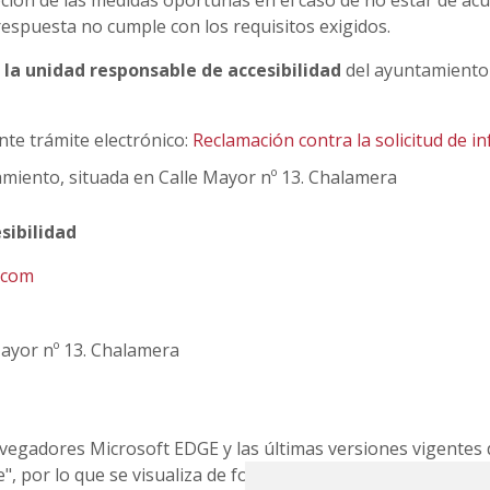
opción de las medidas oportunas en el caso de no estar de ac
respuesta no cumple con los requisitos exigidos.
 la unidad responsable de accesibilidad
del ayuntamiento 
nte trámite electrónico:
Reclamación contra la solicitud de i
amiento, situada en Calle Mayor nº 13. Chalamera
sibilidad
.com
Mayor nº 13. Chalamera
avegadores Microsoft EDGE y las últimas versiones vigentes 
", por lo que se visualiza de forma óptima en dispositivos ta