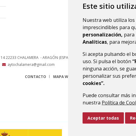
Este sitio utili
Nuestra web utiliza los
imprescindibles para q
personalización,
para 
Analíticas
, para mejora
Si acepta pulsando el 
, 14
22233
CHALAMERA
- ARAGÓN
(ESPAÑA)
uso. Si pulsa el botón
“
aytochalamera@gmail.com
ninguna acción, se guar
personalizar sus prefe
CONTACTO
MAPA WEB
AVISO LEGAL
PROTECCIÓN 
cookies”.
Puede consultar más in
nuestra
Política de Coo
Aceptar todas
Re