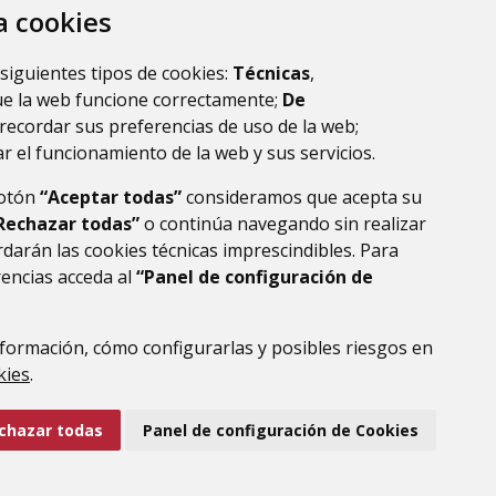
za cookies
 siguientes tipos de cookies:
Técnicas
,
ue la web funcione correctamente;
De
recordar sus preferencias de uso de la web;
r el funcionamiento de la web y sus servicios.
botón
“Aceptar todas”
consideramos que acepta su
Rechazar todas”
o continúa navegando sin realizar
darán las cookies técnicas imprescindibles. Para
rencias acceda al
“Panel de configuración de
DE DATOS
ACCESIBILIDAD
POLÍTICA DE COOKIES
ENLACE EXTERNO AL
formación, cómo configurarlas y posibles riesgos en
kies
.
chazar todas
Panel de configuración de Cookies