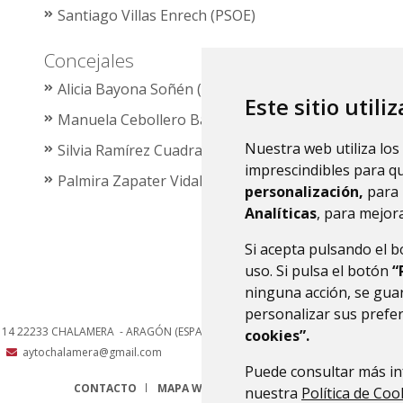
Santiago Villas Enrech (PSOE)
Concejales
Alicia Bayona Soñén (PSOE).
Teniente de Alcalde
Este sitio utili
Manuela Cebollero Bayona (PSOE).
Tesorera
Nuestra web utiliza los
Silvia Ramírez Cuadrado (PP)
imprescindibles para q
Palmira Zapater Vidal (PP)
personalización,
para 
Analíticas
, para mejora
Si acepta pulsando el 
uso. Si pulsa el botón
“
ninguna acción, se guar
personalizar sus prefe
, 14
22233
CHALAMERA
- ARAGÓN
(ESPAÑA)
cookies”.
aytochalamera@gmail.com
Puede consultar más in
CONTACTO
MAPA WEB
AVISO LEGAL
PROTECCIÓN 
nuestra
Política de Coo