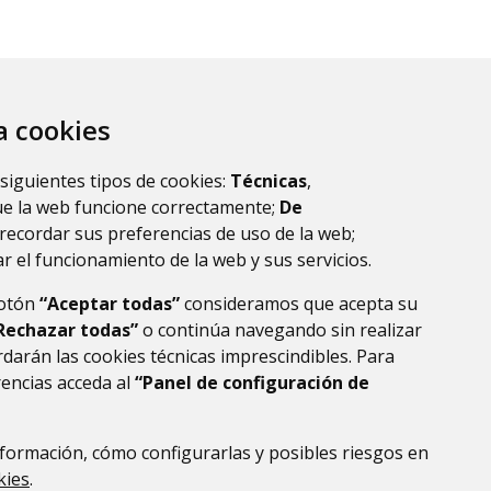
za cookies
 siguientes tipos de cookies:
Técnicas
,
ue la web funcione correctamente;
De
recordar sus preferencias de uso de la web;
r el funcionamiento de la web y sus servicios.
botón
“Aceptar todas”
consideramos que acepta su
Rechazar todas”
o continúa navegando sin realizar
darán las cookies técnicas imprescindibles. Para
rencias acceda al
“Panel de configuración de
formación, cómo configurarlas y posibles riesgos en
DE DATOS
ACCESIBILIDAD
POLÍTICA DE COOKIES
kies
.