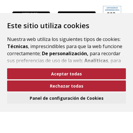
ENLACE
Este sitio utiliza cookies
Nuestra web utiliza los siguientes tipos de cookies:
Técnicas
, imprescindibles para que la web funcione
correctamente;
De personalización,
para recordar
sus preferencias de uso de la web;
Analíticas
, para
mejorar el funcionamiento de la web y sus servicios.
Aceptar todas
Si acepta pulsando el botón
“Aceptar todas”
Rechazar todas
consideramos que acepta su uso. Si pulsa el botón
“Rechazar todas”
o continúa navegando sin realizar
Panel de configuración de Cookies
ninguna acción, se guardarán las cookies técnicas
imprescindibles. Para personalizar sus preferencias
acceda al
“Panel de configuración de cookies”.
Puede consultar más información, cómo