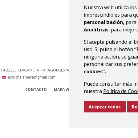
Nuestra web utiliza los
imprescindibles para q
personalización,
para 
Analíticas
, para mejora
Si acepta pulsando el 
uso. Si pulsa el botón
“
ninguna acción, se guar
personalizar sus prefe
, 14
22233
CHALAMERA
- ARAGÓN
(ESPAÑA)
cookies”.
aytochalamera@gmail.com
Puede consultar más in
CONTACTO
MAPA WEB
AVISO LEGAL
PROTECCIÓN 
nuestra
Política de Coo
Aceptar todas
Re