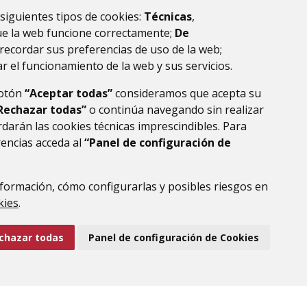
 siguientes tipos de cookies:
Técnicas
,
ue la web funcione correctamente;
De
recordar sus preferencias de uso de la web;
r el funcionamiento de la web y sus servicios.
botón
“Aceptar todas”
consideramos que acepta su
Rechazar todas”
o continúa navegando sin realizar
darán las cookies técnicas imprescindibles. Para
rencias acceda al
“Panel de configuración de
formación, cómo configurarlas y posibles riesgos en
DE DATOS
ACCESIBILIDAD
POLÍTICA DE COOKIES
kies
.
ENLACE EXTERNO AL
chazar todas
Panel de configuración de Cookies